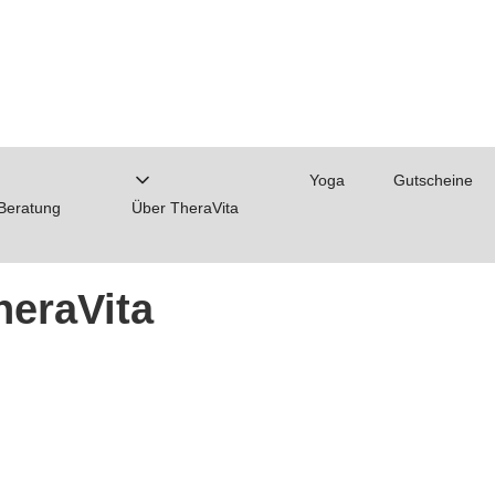
Yoga
Gutscheine
 Beratung
Über TheraVita
heraVita